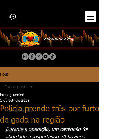
Post
Todos posts
brenoguarnieri
Todos posts
1 de set. de 2025
Polícia prende três por furto
Hora da Fofoca
de gado na região
Cultura News
Durante a operação, um caminhão foi 
Filmes e Séries
abordado transportando 20 bovinos 