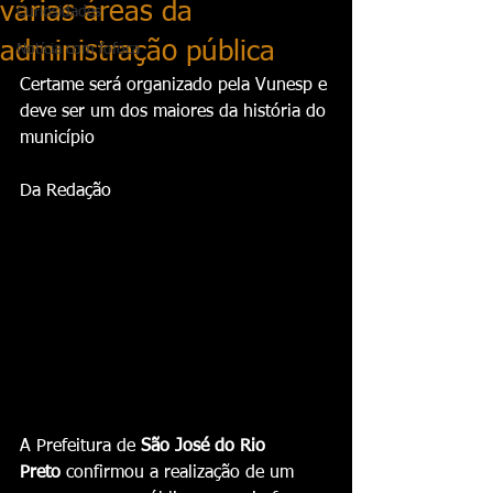
várias áreas da
Curiosidades
administração pública
Notícia com fofoca
Certame será organizado pela Vunesp e 
deve ser um dos maiores da história do 
município
Da Redação
A Prefeitura de 
São José do Rio 
Preto
 confirmou a realização de um 