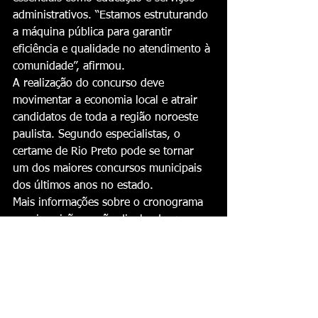
administrativos. “Estamos estruturando 
a máquina pública para garantir 
eficiência e qualidade no atendimento à 
comunidade”, afirmou.
A realização do concurso deve 
movimentar a economia local e atrair 
candidatos de toda a região noroeste 
paulista. Segundo especialistas, o 
certame de Rio Preto pode se tornar 
um dos maiores concursos municipais 
dos últimos anos no estado.
Mais informações sobre o cronograma 
e as inscrições serão divulgadas nos 
canais oficiais da Prefeitura de São 
José do Rio Preto nas próximas 
semanas.