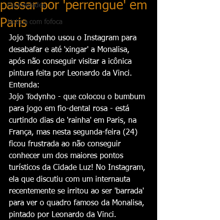
passar por 'perrengue' em
Curiosidades
Paris
Notícia com fofoca
Jojo Todynho usou o Instagram para 
desabafar e até 'xingar' a Monalisa, 
após não conseguir visitar a icônica 
pintura feita por Leonardo da Vinci. 
Entenda:
Jojo Todynho - que colocou o bumbum 
para jogo em fio-dental rosa - está 
curtindo dias de 'rainha' em Paris, na 
França, mas nesta segunda-feira (24) 
ficou frustrada ao não conseguir 
conhecer um dos maiores pontos 
turísticos da Cidade Luz! No Instagram, 
ela que discutiu com um internauta 
recentemente se irritou ao ser 'barrada' 
para ver o quadro famoso da Monalisa, 
pintado por Leonardo da Vinci.