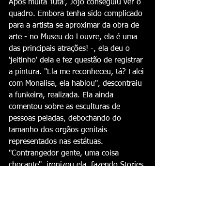
Após muita 'luta', Jojo conseguiu ver o 
quadro. Embora tenha sido complicado 
para a artista se aproximar da obra de 
arte - no Museu do Louvre, ela é uma 
das principais atrações! -, ela deu o 
'jeitinho' dela e fez questão de registrar 
a pintura. "Ela me reconheceu, tá? Falei 
com Monalisa, ela hablou", descontraiu 
a funkeira, realizada. Ela ainda 
comentou sobre as esculturas de 
pessoas peladas, debochando do 
tamanho dos orgãos genitais 
representados nas estátuas. 
"Contrangedor gente, uma coisa 
chocante", ironizou ela, fazendo Stories 
no meio do local!
Fonte: 
https://www.purepeople.com.br
Hora da Fofoca