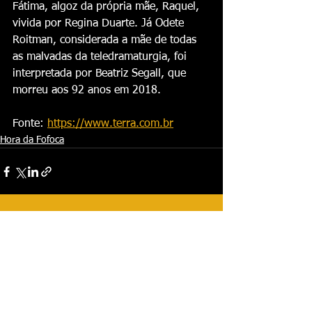
Fátima, algoz da própria mãe, Raquel, 
vivida por Regina Duarte. Já Odete 
Roitman, considerada a mãe de todas 
as malvadas da teledramaturgia, foi 
interpretada por Beatriz Segall, que 
morreu aos 92 anos em 2018.
Fonte: 
https://www.terra.com.br
Hora da Fofoca
Ver tudo
Posts recentes