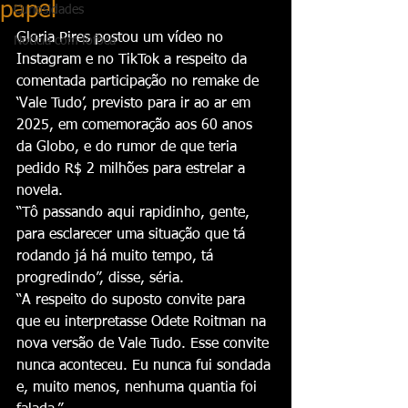
papel
Curiosidades
Gloria Pires postou um vídeo no 
Notícia com fofoca
Instagram e no TikTok a respeito da 
comentada participação no remake de 
‘Vale Tudo’, previsto para ir ao ar em 
2025, em comemoração aos 60 anos 
da Globo, e do rumor de que teria 
pedido R$ 2 milhões para estrelar a 
novela.
“Tô passando aqui rapidinho, gente, 
para esclarecer uma situação que tá 
rodando já há muito tempo, tá 
progredindo”, disse, séria.
“A respeito do suposto convite para 
que eu interpretasse Odete Roitman na 
nova versão de Vale Tudo. Esse convite 
nunca aconteceu. Eu nunca fui sondada 
e, muito menos, nenhuma quantia foi 