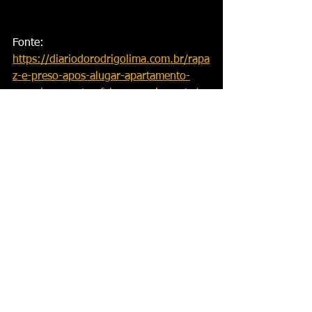
Fonte: 
https://diariodorodrigolima.com.br/rapa
z-e-preso-apos-alugar-apartamento-
com-documentos-falsos-em-rio-preto/
Ver tudo
Posts recentes