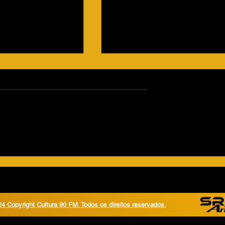
s ganha ciclovia
Colisão frontal na rodovia
a zona sul
Cândido Brasil Estrela deixa
três pessoas feridas em Mir
Estrela
4 Copyright Cultura 90 FM. Todos os direitos reservados.