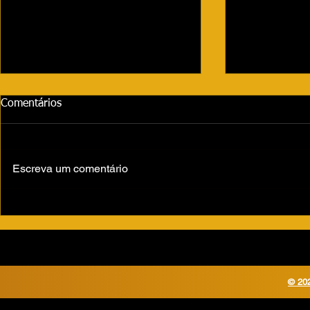
Comentários
Escreva um comentário
Volta às aulas movimenta São
Fernandópoli
Paulo e leva mais de 3
de 2,1 km n
milhões de alunos de volta às
escolas estaduais
© 202