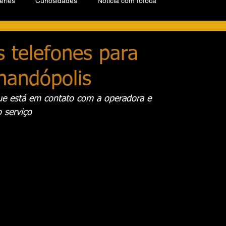
éries
Curiosidades
Notícia com fofoca
 telefones para
nandópolis
ue está em contato com a operadora e 
 serviço  