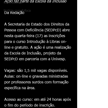
Ação faz parte da Escola da Inclusão
Curiosidades
Notícia com fofoca
Da Redação 
A Secretaria de Estado dos Direitos da 
Pessoa com Deficiência (SEDPcD) abre 
nesta quarta-feira (17) as inscrições 
para o curso Introdução à Libras on-
line e gratuito. A ação é uma realização 
da Escola de Inclusão, projeto da 
SEDPcD em parceria com a Univesp.
Vagas: são 1,5 mil vagas disponíveis.
Aulas: on-line e gravadas ministradas 
por professores surdos com formação 
específica na área.
Acesso ao curso: em até 24 horas após 
o fim do período de inscrição.