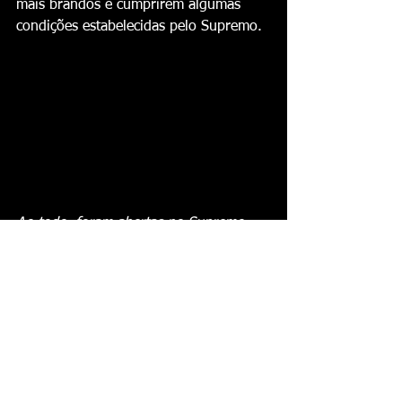
mais brandos e cumprirem algumas 
condições estabelecidas pelo Supremo.
Ao todo, foram abertas no Supremo 
1.628 ações relacionadas ao 8 de 
janeiro
Ver tudo
Posts recentes