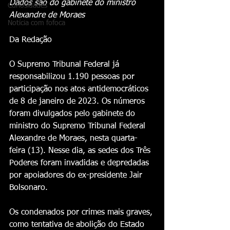
Dados são do gabinete do ministro 
Curiosidades
Alexandre de Moraes
Notícia com fofoca
Da Redação
O Supremo Tribunal Federal já 
responsabilizou 1.190 pessoas por 
participação nos atos antidemocráticos 
de 8 de janeiro de 2023. Os números 
foram divulgados pelo gabinete do 
ministro do Supremo Tribunal Federal 
Alexandre de Moraes, nesta quarta-
feira (13). Nesse dia, as sedes dos Três 
Poderes foram invadidas e depredadas 
por apoiadores do ex-presidente Jair 
Bolsonaro. 
Os condenados por crimes mais graves, 
como tentativa de abolição do Estado 