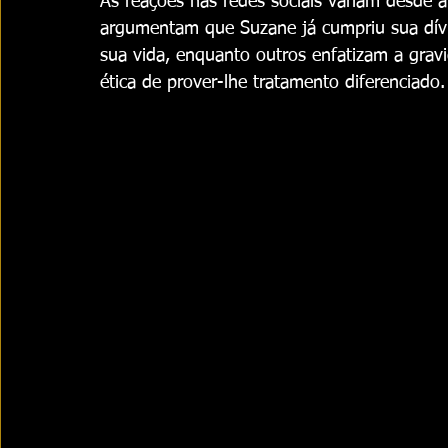
As reações nas redes sociais variam desde ap
argumentam que Suzane já cumpriu sua dívid
sua vida, enquanto outros enfatizam a grav
ética de prover-lhe tratamento diferenciado.