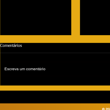
Comentários
Escreva um comentário
Votuporanga enfrenta
Quatro esco
epidemia de dengue com 11ª
Fernandópol
morte confirmada em 2024
cívico-militar
© 202