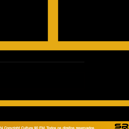
Morador molha carro do
vizinho ao lavar garagem e
caso vai parar na delegacia
Um engenheiro civil, de 49 ano
morador de um condomínio
localizado na avenida José da
Silva Sé, procurou o Plantão
Policial na noite...
las de
is querem virar
4 Copyright Cultura 90 FM. Todos os direitos reservados.