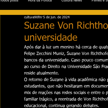
Todos posts
Hora da Fofoca
Cultura News
Filmes e S
cultura90fm
5 de jun. de 2024
Suzane Von Richtho
universidade
Após dar à luz um menino há cerca de quat
Felipe Zecchini Muniz, Suzane Von Richthof
bancos da universidade. Caso pouco comum 
ao curso de Direito na Universidade São Fr
reside atualmente.
O retorno de Suzane à vida acadêmica não 
estudantes, que não hesitaram em documen
mix de reações nas redes sociais e entre o p
familiar trágico, a reentrada de Von Richth
educacional, continua gerando debates.