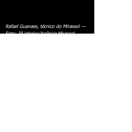
Rafael Guanaes, técnico do Mirassol — 
Foto: JP inheiro/Agência Mirassol
Ver tudo
Posts recentes