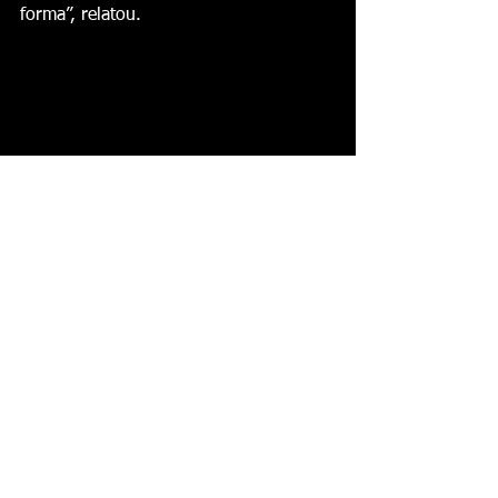
forma”, relatou.
O autor da Moção de Repúdio, 
vereador Daniel de Domênicis (da 
Saúde), explicou que a decisão é 
arbitrária