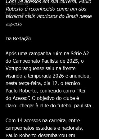
Com 14 acessos em sua carreira, Paulo 
Curiosidades
Roberto é reconhecido como um dos 
Notícia com fofoca
técnicos mais vitoriosos do Brasil nesse 
aspecto
Da Redação
Após uma campanha ruim na Série A2 
do Campeonato Paulista de 2025, o 
Votuporanguense saiu na frente 
visando a temporada 2026 e anunciou, 
nesta terça-feira, dia 12, o técnico 
Paulo Roberto, conhecido como “Rei 
do Acesso”. O objetivo do clube é 
claro: chegar à elite do futebol paulista.
Com 14 acessos na carreira, entre 
campeonatos estaduais e nacionais, 
Paulo Roberto desembarcou em 