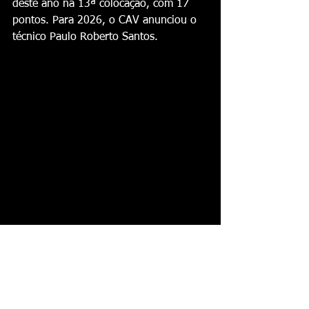
deste ano na 13ª colocação, com 17 
pontos. Para 2026, o CAV anunciou o 
técnico Paulo Roberto Santos.
Goleiro Pablo Caíque, um dos reforços 
anunciados pela Votuporanguense — 
Foto: Divulgação/CAV