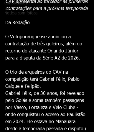
CAV apresenta ao torcedor as primeiras 
Curiosidades
contratações para a próxima temporada
Notícia com fofoca
Da Redação 
O Votuporanguense anunciou a 
contratação de três goleiros, além do 
retorno do atacante Orlando Júnior 
para a disputa da Série A2 de 2026.
O trio de arqueiros do CAV na 
competição terá Gabriel Félix, Pablo 
Caíque e Felipão.
Gabriel Félix, de 30 anos, foi revelado 
pelo Goiás e soma também passagens 
por Vasco, Fortaleza e Velo Clube - 
onde conquistou o acesso ao Paulistão 
em 2024. Ele estava no Manauara 
desde a temporada passada e disputou 