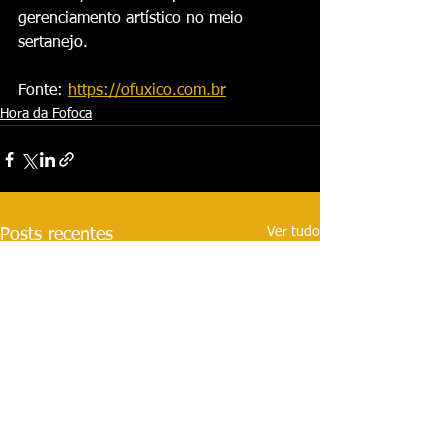
gerenciamento artístico no meio 
sertanejo.
Fonte: 
https://ofuxico.com.br
Hora da Fofoca
Ver tudo
Posts recentes