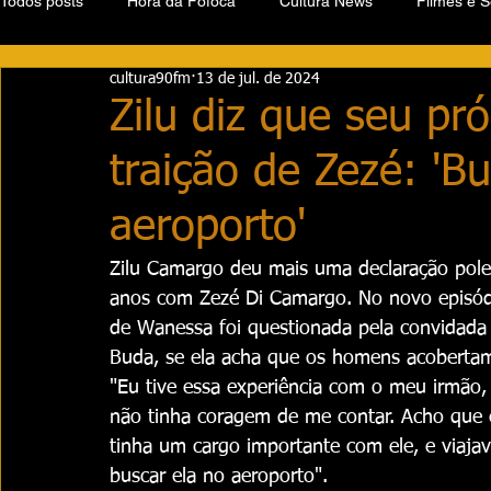
Todos posts
Hora da Fofoca
Cultura News
Filmes e S
cultura90fm
13 de jul. de 2024
Zilu diz que seu pr
traição de Zezé: '
aeroporto'
Zilu Camargo deu mais uma declaração pole
anos com Zezé Di Camargo. No novo episód
de Wanessa foi questionada pela convidada
Buda, se ela acha que os homens acobertam
"Eu tive essa experiência com o meu irmão,
não tinha coragem de me contar. Acho que 
tinha um cargo importante com ele, e viaja
buscar ela no aeroporto".