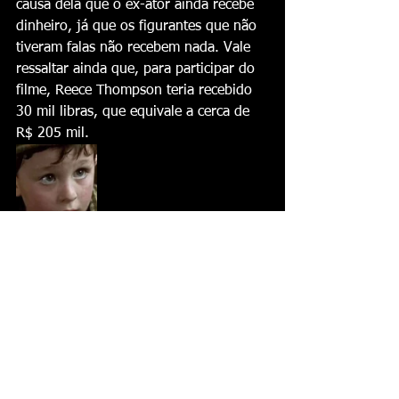
causa dela que o ex-ator ainda recebe 
dinheiro, já que os figurantes que não 
tiveram falas não recebem nada. Vale 
ressaltar ainda que, para participar do 
filme, Reece Thompson teria recebido 
30 mil libras, que equivale a cerca de 
R$ 205 mil.
Fonte: 
https://www.purepeople.com.br
Filmes e Séries
Ver tudo
Posts recentes