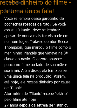
recebe dinheiro do filme -
Curiosidades
por uma única fala!
Notícia com fofoca
Você se lembra desse garotinho de 
bochechas rosadas da foto? Se você 
assistiu 'Titanic', deve se lembrar - 
apesar de nunca mais ter visto ele em 
nenhum lugar. Trata-se do ator Reece 
Thompson, que marcou o filme como o 
menininho irlandês que viajava na 3ª 
classe do navio. O garoto aparece 
pouco no filme ao lado de sua mãe e 
sua irmã. Além disso, ele tem apenas 
uma única fala na produção. Porém, 
até hoje, ele recebe dinheiro por causa 
de 'Titanic'.
Ator mirim de 'Titanic' recebe 'salário' 
pelo filme até hoje
27 anos depois da estreia de 'Titanic', 