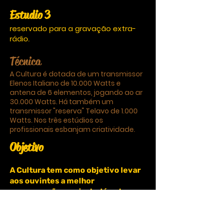
Estudio 3
reservado para a gravação extra-
rádio.
Técnica
A Cultura é dotada de um transmissor
Elenos Italiano de 10.000 Watts e
antena de 6 elementos, jogando ao ar
30.000 Watts. Há também um
transmissor "reserva" Telavo de 1.000
Watts. Nos três estúdios os
profissionais esbanjam criatividade.
Objetivo
A Cultura tem como objetivo levar
aos ouvintes a melhor
programação musical, além de
promoções e entretenimento para
os ouvintes de todo lugar.