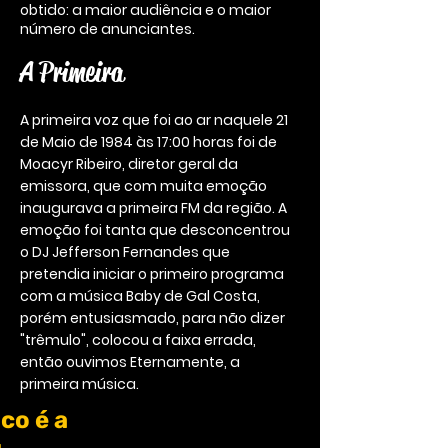
obtido: a maior audiência e o maior
número de anunciantes.
A Primeira
A primeira voz que foi ao ar naquele 21
de Maio de 1984 às 17:00 horas foi de
Moacyr Ribeiro, diretor geral da
emissora, que com muita emoção
inaugurava a primeira FM da região. A
emoção foi tanta que desconcentrou
o DJ Jefferson Fernandes que
pretendia iniciar o primeiro programa
com a música Baby de Gal Costa,
porém entusiasmado, para não dizer
"trêmulo", colocou a faixa errada,
então ouvimos Eternamente, a
primeira música.
co é a