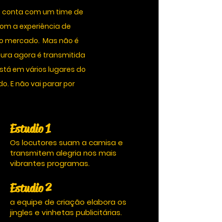
, conta com um time de
com a experiência de
no mercado. Mas não é
ultura agora é transmitida
está em vários lugares do
o. E não vai parar por
Estudio 1
Os locutores suam a camisa e
transmitem alegria nos mais
vibrantes programas.
Estudio 2
a equipe de criação elabora os
jingles e vinhetas publicitárias.