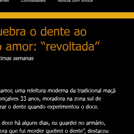
éries
Curiosidades
Notícia com fofoca
ebra o dente ao
 amor: “revoltada”
ltimas semanas
amor, uma releitura moderna da tradicional maçã 
nçalves 33 anos, moradora na zona sul de 
brar o dente quando experimentou o doce.
 doce há alguns dias, eu guardei no armário, 
ora que fui morder quebrei o dente”, destacou 