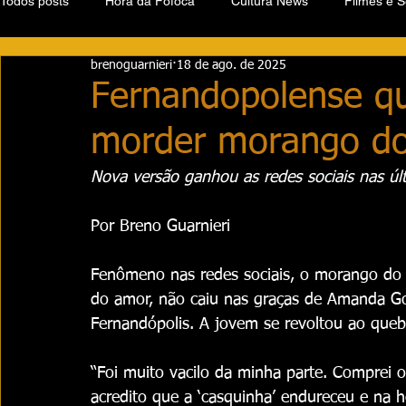
Todos posts
Hora da Fofoca
Cultura News
Filmes e S
brenoguarnieri
18 de ago. de 2025
Fernandopolense qu
morder morango do
Nova versão ganhou as redes sociais nas ú
Por Breno Guarnieri
Fenômeno nas redes sociais, o morango do 
do amor, não caiu nas graças de Amanda Go
Fernandópolis. A jovem se revoltou ao que
“Foi muito vacilo da minha parte. Comprei o
acredito que a ‘casquinha’ endureceu e na h