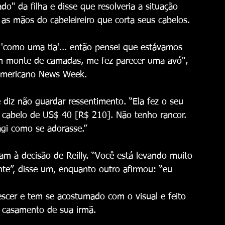
o" da filha e disse que resolveria a situação 
as mãos do cabeleireiro que corta seus cabelos. 
'como uma tia'... então pensei que estávamos 
um monte de camadas, me fez parecer uma avó", 
e-americano News Week.
 diz não guardar ressentimento. “Ela fez o seu 
e cabelo de US$ 40 [R$ 210]. Não tenho rancor. 
agi como se adorasse.”
am à decisão de Reilly. “Você está levando muito 
nte”, disse um, enquanto outro afirmou: “eu 
rescer e tem se acostumado com o visual e feito 
o casamento de sua irmã.