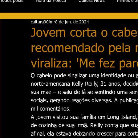
Todos posts
Hora da Fofoca
Cultura News
Filmes e S
cultura90fm
8 de jun. de 2024
Jovem corta o cabe
recomendado pela 
viraliza: 'Me fez pa
O cabelo pode sinalizar uma identidade ou
norte-americana Kelly Reilly, 31 anos, decid
sua mãe – e saiu de lá se sentindo uma sen
sociais, gerando reações diversas. A public
mil comentários.
A jovem visitou sua família em Long Island,
de cozinha de sua irmã. Reilly conta que s
afinal, ela estava deixando crescer para co