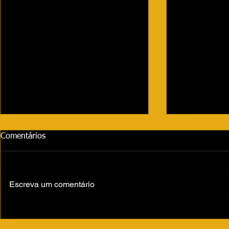
Comentários
Escreva um comentário
David Brazil exibe carrão de
Beleza dos f
R$ 850 mil que ganhou de
Leitte rouba