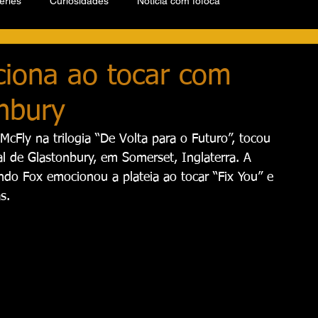
éries
Curiosidades
Notícia com fofoca
ciona ao tocar com
nbury
cFly na trilogia “De Volta para o Futuro”, tocou 
l de Glastonbury, em Somerset, Inglaterra. A 
do Fox emocionou a plateia ao tocar “Fix You” e 
s.