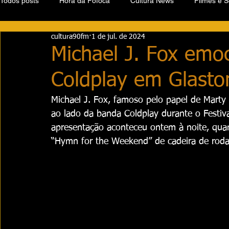
Todos posts
Hora da Fofoca
Cultura News
Filmes e S
cultura90fm
1 de jul. de 2024
Michael J. Fox emo
Coldplay em Glasto
Michael J. Fox, famoso pelo papel de Marty M
ao lado da banda Coldplay durante o Festiva
apresentação aconteceu ontem à noite, quan
“Hymn for the Weekend” de cadeira de roda