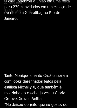
O casal celebrou a união em uma festa 
Curiosidades
para 230 convidados em um espaço de 
Notícia com fofoca
eventos em Guaratiba, no Rio de 
Janeiro.
Tanto Monique quanto Cacá entraram 
com looks desenhados feitos pela 
estilista Michelly X, que também é 
madrinha do casal e já vestiu Gloria 
Groove, Xuxa e Anitta.
"Me deixou do jeito que eu gosto, do 