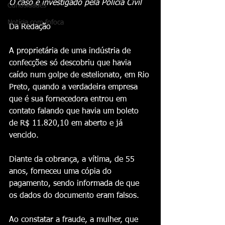
O caso é investigado pela Polícia Civil 
Curiosidades
Notícia com fofoca
Da Redação 
A proprietária de uma indústria de 
confecções só descobriu que havia 
caído num golpe de estelionato, em Rio 
Preto, quando a verdadeira empresa 
que é sua fornecedora entrou em 
contato falando que havia um boleto 
de R$ 11.820,10 em aberto e já 
vencido.
Diante da cobrança, a vítima, de 55 
anos, forneceu uma cópia do 
pagamento, sendo informada de que 
os dados do documento eram falsos. 
Ao constatar a fraude, a mulher, que 