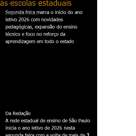
às escolas estaduais
Curiosidades
Segunda feira marca o início do ano 
Notícia com fofoca
letivo 2026 com novidades 
pedagógicas, expansão do ensino 
técnico e foco no reforço da 
aprendizagem em todo o estado
Da Redação
A rede estadual de ensino de São Paulo 
inicia o ano letivo de 2026 nesta 
segunda feira com a volta de mais de 
3 